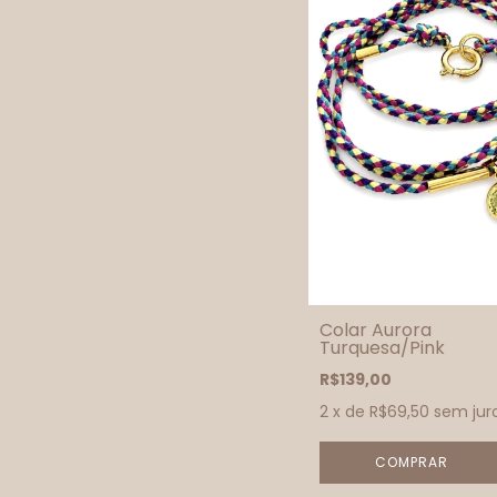
Colar Aurora
Turquesa/Pink
R$139,00
2
x de
R$69,50
sem jur