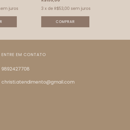
R$159,00
sem juros
3
x de
R$53,00
sem juros
ENTRE EM CONTATO
9892427708
christi.atendimento@gmail.com